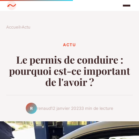
Accueil
›
Actu
ACTU
Le permis de conduire :
pourquoi est-ce important
de l'avoir ?
renaud
12 janvier 2023
3 min de lecture
R