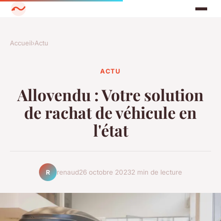
Accueil
›
Actu
ACTU
Allovendu : Votre solution
de rachat de véhicule en
l'état
renaud
26 octobre 2023
2 min de lecture
R