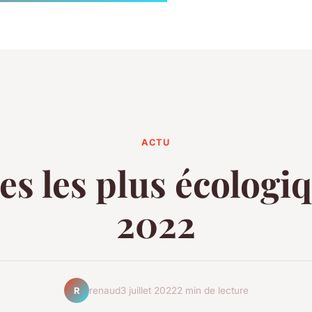
ACTU
es les plus écologi
2022
renaud
3 juillet 2022
2 min de lecture
R