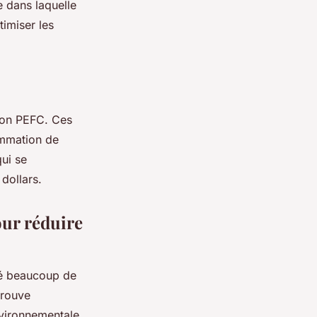
e dans laquelle
timiser les
tion PEFC. Ces
ommation de
qui se
dollars.
our réduire
pé beaucoup de
trouve
nvironnementale