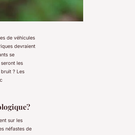
pes de véhicules
iques devraient
ants se
 seront les
bruit ? Les
ec
cologique?
nt sur les
es néfastes de