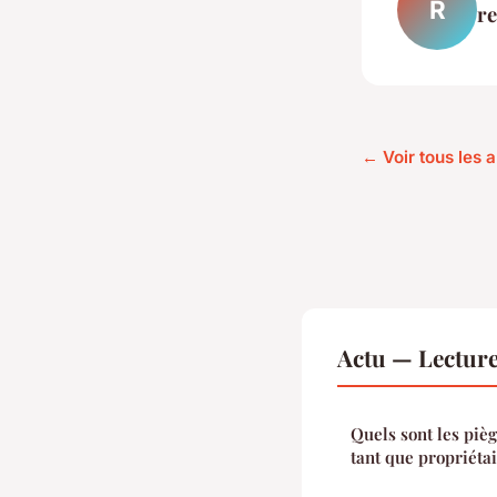
R
r
← Voir tous les a
Actu — Lectur
Quels sont les pièg
tant que propriétai