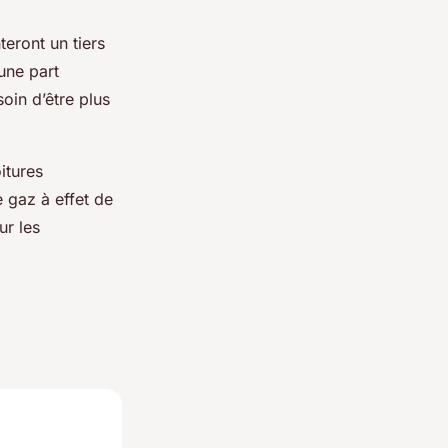
eront un tiers
une part
oin d’être plus
itures
 gaz à effet de
ur les